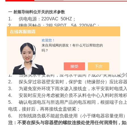
一 射频导纳料位开关的
技术参数
1.
供电电源：
220VAC 50HZ
；
2.
继电器触点：
2
组
SPDT
，
5A
220VAC
；
3.
材质、感应棒：
SUS304/316
、绝缘护套：
Teflon
；
4.
灵敏度：
0.5pf~750pf
；
欢迎您！
来自局域网的朋友！有什么可以帮助您的
5.
工作温度：
-10~125
℃
；
吗？
6.
连接：螺纹
3/4
″NPT
;
7.
延时时间：
0~30s
可调；
二 射频导纳料位开关的
安装方法
o
1.
当探头水平安装时，应与水平面向下成
20
夹角以减少
2.
探头穿过容器壁安装时，保护套（绝缘部分）应比容
3.
为避免室外环境下雨水渗入接线盒，水平安装时电缆
4.
安装时应充分考虑被测介质不从料仓中心入料时所堆
5.
确认电源电压与所选用产品的电压相同，根据端子台
电缆，接好后，再将接线盒盖锁紧；
6.
控制线路负载不能超负载使用
（
小于继电器容量使用
注：不要在探头与容器壁的螺纹连接处使用任何润滑剂，如