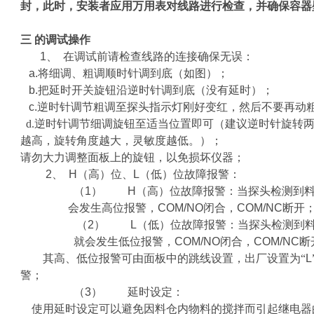
封，此时，安装者应用万用表对线路进行检查，并确保容器
三 的
调试操作
1、
在调试前请检查线路的连接确保无误：
a.
将细调、粗调顺时针调到底（如图）；
b.
把延时开关旋钮沿逆时针调到底（没有延时）；
c.
逆时针调节粗调至探头指示灯刚好变红，然后不要再动
d.逆时针调节细调旋钮至适当位置即可（建议逆时针旋转
越高，旋转角度越大，灵敏度越低。）；
请勿大力调整面板上的旋钮，以免损坏仪器；
2、
H
（高）位、
L
（低）位故障报警：
（1）
H
（高）位故障报警：当探头检测到
会发生高位报警，
COM/NO
闭合，
COM/NC
断开
（2）
L
（低）位故障报警：当探头检测到
就会发生低位报警，
COM/NO
闭合，
COM/NC
断
其高、低位报警可由面板中的跳线设置，出厂设置为“
L
警；
（3）
延时设定：
使用延时设定可以避免因料仓内物料的搅拌而引起继电器的