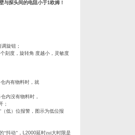
壁与探头间的电阻小于
1
欧姆！
粗调旋钮；
两个刻度，旋转角 度越小，灵敏度
料仓内有物料时，就
；
料仓内没有物料时，
开；
”（低）位报警，图示为低位报
“抖动”，
L2000
延时zui大时限是