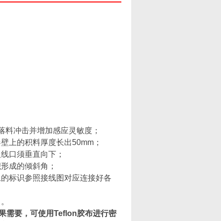
落料冲击并增加感应灵敏度；
器壁上的积料厚度长出
50mm
；
入线口须垂直向下；
积形成的倾斜角；
上的标识参照接线图对应连接好各
）
。
果需要，可使用
Teflon
胶布进行密