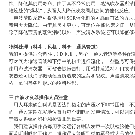
蚀，降低其使用寿命。由于其不经常使用，蒸汽吹灰器所清
堆垛处的“爆花”，从而大大降低吹灰周期之间的催化反应。
声波清吹系统可提供清理SCR催化剂的可靠而有效的方法
费用大大降低。由于其尺寸更小，可定位在催化床之间，从
除了降低宝贵的蒸汽消耗以外，声波清灰系统还可以降低催
物料处理（料斗，风机，料仓，通风管道）
我们可提供适合料斗，I.D.风机，料仓，通风管道等各种
可对气力输送管线和下疗中的粉尘进行流化，一些型号可保
使用声波清灰器，可省去振锤击打，用棍棒疏通料斗口或清
灰器还可以消除振动装置所造成的疲劳和裂纹。声波清灰系
桥，鼠洞等各种形式的物料堆积。
三 声波吹灰器操作人员注意
用人耳来确定喇叭是否达到额定的声压水平非常困难。不
的。通过定期在就地位置听每个喇叭的发声情况，可以判断
于清灰系统的维护和检查非常重要。
我们建议操作员每周手动运行各喇叭发声一次以检验他们是
面监听喇叭的工作时，操作员应能听到类似雾号或大号的低