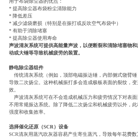
用于布袋除尘器的优点：
* 提高除尘器布袋粉尘清除能力
* 降低差压
* 减少滤袋磨损（特别是在振打或反吹空气布袋中）
* 有助于消除堵塞
* 提高除尘器使用寿命
声波清灰系统可提供高能量声波，以便断裂和清除堵塞物和
动或大锤等导致机械疲劳的装置。
静电除尘器组件
传统清灰系统（例如，顶部电磁振达锤，内部侧式饶臂锤
导致二次扬尘。这种机械振打多会造成极板表面的裂纹，变
效。
声波清灰系统可在不会造成机械压力和疲劳情况下对表面
不用常规振达系统。除了降低二次扬尘和机械疲劳以外，此
强度和收集效率。
选择催化还原（SCR）设备
SCR清灰用蒸汽吹灰器容易产生寄生蒸汽，导致每年花费