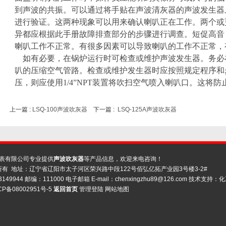
到声波的共振。可以通过将手贴在声波清灰器的声波发生器
进行验证。这两种现象可以用来确认喇叭正在工作。两个或
异都应根据此手册故障排查部分的步骤进行调查。短促高音
喇叭工作不正常。有很多因素可以导致喇叭的工作不正常，
如有必要，在锅炉运行时可检查或维护声波发生器。务必
叭的压缩空气管路。检查或维护发生器时应按照规定程序和
压，则应使用1/4”NPT装置将吹扫空气喷入喇叭口。这将
上一篇 :
LSQ-100声波吹灰器
下一篇 :
LSQ-125A声波吹灰器
表有限公司专业提供
声波吹灰器
等产品信息，欢迎来电咨询！
有 地址：辽宁省辽阳市太子河区荣兴路中段122号佰弘亿拓产业园3号楼3-2#
3149944 邮编：111000 电子邮箱 E-mail：
chenxingzhu89@126.com
技术支持：
化
CP备08002951号-5
返回首页
管理登陆
网站地图