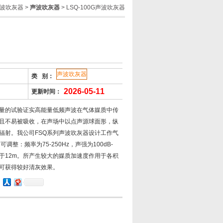
波吹灰器
>
声波吹灰器
> LSQ-100G声波吹灰器
声波吹灰器
类 别：
2026-05-11
更新时间：
量的试验证实高能量低频声波在气体媒质中传
且不易被吸收，在声场中以点声源球面形，纵
辐射。我公司FSQ系列声波吹灰器设计工作气
围可调整：频率为75-250Hz，声强为100dB-
大于12m。所产生较大的媒质加速度作用于各积
可获得较好清灰效果。