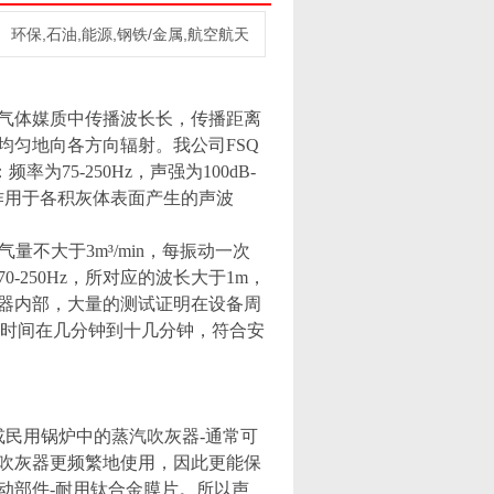
环保,石油,能源,钢铁/金属,航空航天
气体媒质中传播波长长，传播距离
均匀地向各方向辐射。我公司FSQ
为75-250Hz，声强为100dB-
度作用于各积灰体表面产生的声波
不大于3m³/min，每振动一次
250Hz，所对应的波长大于1m，
器内部，大量的测试证明在设备周
隔时间在几分钟到十几分钟，符合安
或民用锅炉中的蒸汽吹灰器-通常可
吹灰器更频繁地使用，因此更能保
动部件-耐用钛合金膜片。所以声