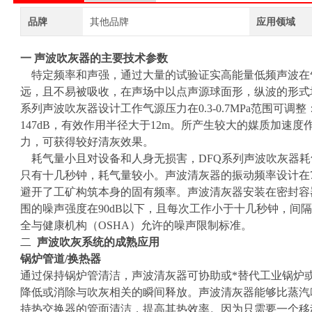
品牌
其他品牌
应用领域
一 声波吹灰器的主要技术参数
特定频率和声强，通过大量的试验证实高能量低频声波在
远，且不易被吸收，在声场中以点声源球面形，纵波的形式
系列声波吹灰器设计工作气源压力在0.3-0.7MPa范围可调整：频率
147dB，有效作用半径大于12m。所产生较大的媒质加速
力，可获得较好清灰效果。
耗气量小且对设备和人身无损害，DFQ系列声波吹灰器耗气量
只有十几秒钟，耗气量较小。声波清灰器的振动频率设计在70-
避开了工矿构筑本身的固有频率。声波清灰器安装在密封容
围的噪声强度在90dB以下，且每次工作小于十几秒钟，间
全与健康机构（OSHA）允许的噪声限制标准。
二
声波吹灰系统的成熟应用
锅炉管道/换热器
通过保持锅炉管清洁，声波清灰器可协助或*替代工业锅炉
降低或消除与吹灰相关的瞬间释放。声波清灰器能够比蒸汽
持热交换器的管面清洁，提高其热效率。因为只需要一个移