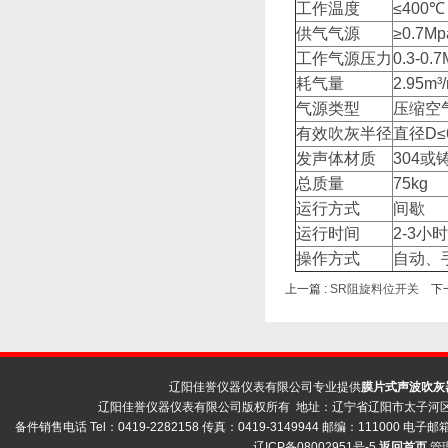
工作温度
≤400℃
供气气源
≥0.7Mp
工作气源压力
0.3-0.
耗气量
2.95m³
气源类型
压缩空
有效吹灰半径
直径D≤
发声体材质
304或
总质量
75kg
运行方式
间歇
运行时间
2-3小
操作方式
自动、
上一篇 :
SR阻旋料位开关
下一
辽阳佳誉仪器仪表有限公司专业提供
膜片式声波吹灰
辽阳佳誉仪器仪表有限公司版权所有 地址：辽宁省辽阳市太子河区荣
备件销售电话 Tel：0419-2282158 传真：0419-3149944 邮编：111000 电子邮箱 
辽ICP备08002951号-5
返回首页
管