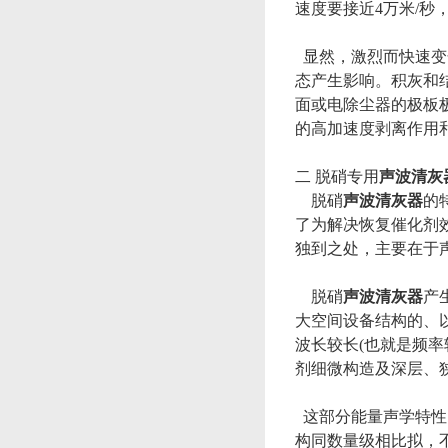
速度要接近4万米/秒
显然，激烈而快速变
态产生影响。积灰和
面或电除尘器的极板
的高加速度剥离作用
二 脱硝专用
声波清灰
脱硝
声波清灰器
的
了为解决恢复催化剂
独到之处，主要在于
脱硝
声波清灰器
产
大空间设备结构的、
波长较长(也就是频
剂细微构造及深层、
这部分能量声学特性
构同数量级相比拟，