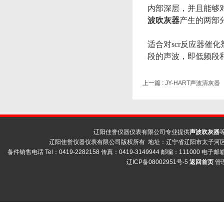
内部深层，并且能够
波吹灰器
产生的两部
适合对scr反应器催
段的声波，即低频段
上一篇 :
JY-HART声波清灰器
辽阳佳誉仪器仪表有限公司专业提供
声波吹灰器
辽阳佳誉仪器仪表有限公司版权所有 地址：辽宁省辽阳市太子河区荣
备件销售电话 Tel：0419-2282158 传真：0419-3149944 邮编：111000 电子邮箱 
辽ICP备08002951号-5
返回首页
管