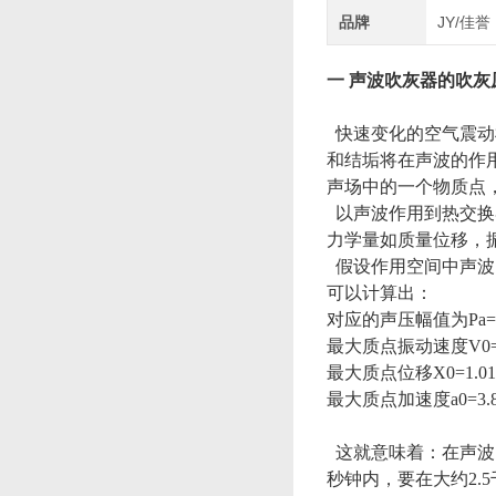
品牌
JY/佳誉
一
声波吹灰器
的吹灰
快速变化的空气震动
和结垢将在声波的作
声场中的一个物质点
以声波作用到热交换
力学量如质量位移，
假设作用空间中声波的频率
可以计算出：
对应的声压幅值为Pa=2.
最大质点振动速度V0=6.
最大质点位移X0=1.01
最大质点加速度a0=3.89
这就意味着：在声波
秒钟内，要在大约2.