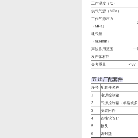
工作温度（℃）
35
供气气源（MPa）
>
工作气源压力
0.3-
（MPa）
耗气量
2.
（m3/min）
声波作用范围
一般作用
发声体材料
发声体
参考重量
< 87
五 出厂配套件
序号
配套件名称
1
电源控制箱
2
气源控制箱（单路或多
3
安装附件
4
连接软管1"
5
接头
6
密封垫