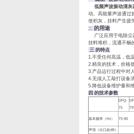
低频声波振动清灰
动。高能量声波通过
使积灰，挂料产生疲
的用途
二
广泛应用于电除尘器
挂料堆积，流通不畅
三 的特点
1.不受任何高温，
2.精良的技术，价
3.产品运行过程中对
4.无须人工敲打设备
5.降低设备维护量和
四 的技术参数
DFQ-
DF
75
7
基本频率（Hz）
75-90
声强（出口处dB）
> 1