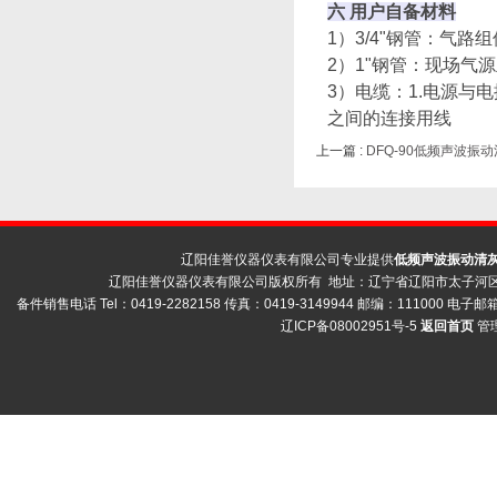
六 用户自备材料
1）3/4"钢管：气
2）1"钢管：现场气
3）电缆：
1.电源与
之间的连接用线
上一篇 :
DFQ-90低频声波振
辽阳佳誉仪器仪表有限公司专业提供
低频声波振动清
辽阳佳誉仪器仪表有限公司版权所有 地址：辽宁省辽阳市太子河区荣
备件销售电话 Tel：0419-2282158 传真：0419-3149944 邮编：111000 电子邮箱 
辽ICP备08002951号-5
返回首页
管