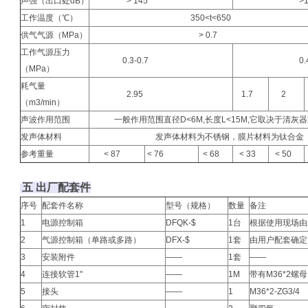
声强（出口处dB）
> 145
>14
工作温度（℃）
350<t<650
供气气源（MPa）
> 0.7
工作气源压力
0.3-0.7
0.4-0
（MPa）
耗气量
2.95
1.7
2
（m3/min）
声波作用范围
一般作用范围直径D<6M,长度L<15M,它取决于清灰
发声体材料
发声体材料为不锈钢，膜片材料为钛合金
参考重量
< 87
< 76
< 68
< 33
< 50
五 出厂配套件
序号
配套件名称
型号（规格）
数量
备注
1
电源控制箱
DFQK-$
1台
根据使用现场由
2
气源控制箱（单路或多路）
DFX-$
1套
由用户配套确定
3
安装附件
——
1套
——
4
连接软管1"
——
1M
带有M36*2螺母
5
接头
——
1
M36*2-ZG3/4