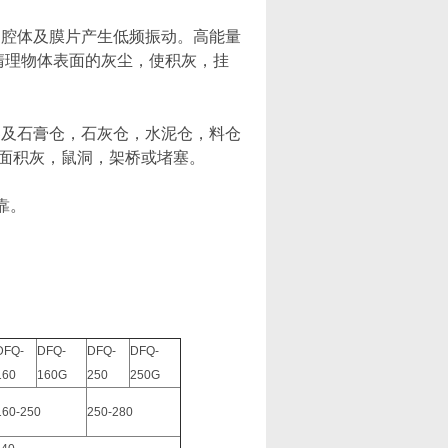
过腔体及膜片产生低频振动。高能量
清理物体表面的灰尘，使积灰，挂
及石膏仓，石灰仓，水泥仓，料仓
面积灰，鼠洞，架桥或堵塞。
靠。
。
DFQ-
DFQ-
DFQ-
DFQ-
160
160G
250
250G
160-250
250-280