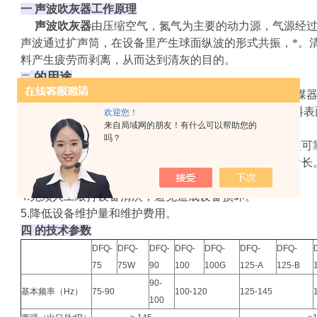
一 声波吹灰器工作原理
声波吹灰器
由压缩空气，氮气为主要的动力源，气源经
声波通过扩声筒，在设备里产生球面纵波的形式共振，*。
料产生疲劳而剥离，从而达到清灰的目的。
的用途
二
广泛应用于电除尘器，布袋除尘器，旋风除尘器，省煤器
等易形成挂料堆积，流通不畅的场合。清除各种料仓挂料表
欢迎您！
来自局域网的朋友！有什么可以帮助您的
三 的特点
吗？
1.不受任何高温，低温及恶劣条件的影响，工作性能稳定可
2.精良的技术，价格低，压缩空气耗能小，免维护，寿命长
3.产品运行过程中对人体及设备无损害，属环保产品。
4.无须人工敲打设备清灰，避免造成设备损坏。
5.降低设备维护量和维护费用。
四 的技术参数
DFQ-
DFQ-
DFQ-
DFQ-
DFQ-
DFQ-
DFQ-
75
75W
90
100
100G
125-A
125-B
90-
基本频率（Hz）
75-90
100-120
125-145
100