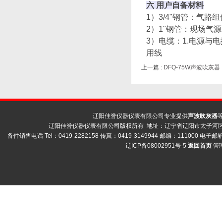
六 用户自备材料
1）3/4"钢管：气
2）1"钢管：现场气
3）电缆：
1.电源与
用线
上一篇 :
DFQ-75W声波吹灰器
辽阳佳誉仪器仪表有限公司专业提供
声波吹灰器
辽阳佳誉仪器仪表有限公司版权所有 地址：辽宁省辽阳市太子河区荣
备件销售电话 Tel：0419-2282158 传真：0419-3149944 邮编：111000 电子邮箱 
辽ICP备08002951号-5
返回首页
管