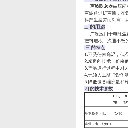
声波吹灰器
由压缩
声波通过扩声筒，在
料产生疲劳而剥离，
的用途
二
广泛应用于电除尘器
挂料堆积，流通不畅
三 的特点
1.不受任何高温，
2.精良的技术，价
3.产品运行过程中对
4.无须人工敲打设备
5.降低设备维护量和
四 的技术参数
DFQ-
DF
75
7
基本频率（Hz）
75-90
声强（出口处dB）
> 1