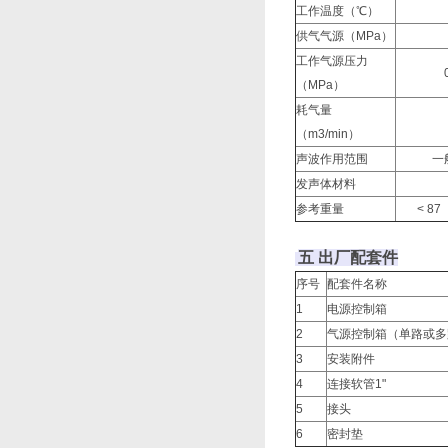
工作温度（℃）
35
供气气源（MPa）
>
工作气源压力
0.3-
（MPa）
耗气量
2.
（m3/min）
声波作用范围
一般作用
发声体材料
发声体
参考重量
< 87
五 出厂配套件
序号
配套件名称
1
电源控制箱
2
气源控制箱（单路或多
3
安装附件
4
连接软管1"
5
接头
6
密封垫