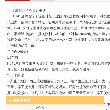
一 金属管浮子流量计概述
HJ41金属管浮子流量计是工业自动化过程控制中常用的一种变
范围大，使用方便等特点。它可用来测量液体，气体以及蒸汽的流
量。HJ41系列智能有就地显示型和智能远传型，带有指针显示瞬间
出，累积脉冲输出，批次控制，标准的二线制4-20mA电流输出等
选择空间。另外，该仪表采用Motorola公司*微处理中央芯片及
用场所的优良性能。
二 的结构原理
1 结 构
HJ41系列主要由两大部分组成：测量管和指示器。测量管包括锥管
件，指示器包括磁随动系统，指针，刻盘，线路等组件。
2 工作原理
被测介质自下而上流经测量管，浮子上下端产生差压形成上升力，
重量，浮子便上升，环隙面积随之增大，环隙处流体流速迅速下降
升力随着减小，直到上升力与浸在流体中浮子重量平衡时，浮子便
着被测介质流量的大小。
浮子内置磁钢，在浮子随介质上下移动时，磁场随浮子的移动而变
欢迎您！