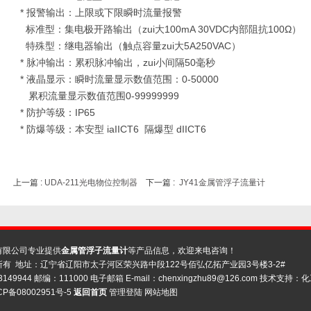
* 报警输出：上限或下限瞬时流量报警
标准型：集电极开路输出（zui大100mA 30VDC内部阻抗100Ω
）
特殊型：继电器输出（触点容量zui大5A250VAC）
* 脉冲输出：累积脉冲输出，zui小间隔50毫秒
* 液晶显示：瞬时流量显示数值范围：0-50000
累积流量显示数值范围0-99999999
* 防护等级：IP65
* 防爆等级：本安型 iaIICT6 隔爆型 dIICT6
上一篇 :
UDA-211光电物位控制器
下一篇 :
JY41金属管浮子流量计
有限公司专业提供
金属管浮子流量计
等产品信息，欢迎来电咨询！
有 地址：辽宁省辽阳市太子河区荣兴路中段122号佰弘亿拓产业园3号楼3-2#
3149944 邮编：111000 电子邮箱 E-mail：
chenxingzhu89@126.com
技术支持：
化
CP备08002951号-5
返回首页
管理登陆
网站地图