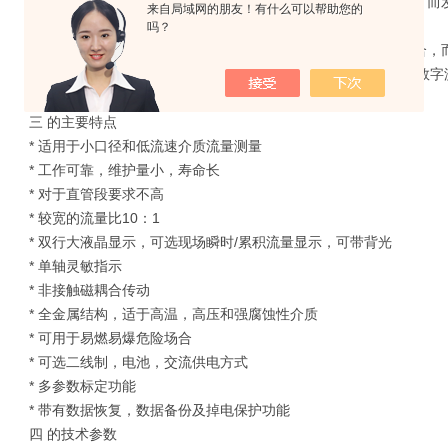
a 对于就地型，由就地指示器中的随动磁钢与浮子内磁钢耦合，而
来自局域网的朋友！有什么可以帮助您的
指示出此时流量大小。
吗？
b 对于智能型，由智能型指示器中的随动磁钢与浮子内磁钢耦合，
针，通过一个磁传感器将磁场变化转化成电信号，经A/D变换，数字
输出，LCD液晶显示，来显示出瞬时流量及累积流量大小。
三 的主要特点
* 适用于小口径和低流速介质流量测量
* 工作可靠，维护量小，寿命长
* 对于直管段要求不高
* 较宽的流量比10：1
* 双行大液晶显示，可选现场瞬时/累积流量显示，可带背光
* 单轴灵敏指示
* 非接触磁耦合传动
* 全金属结构，适于高温，高压和强腐蚀性介质
* 可用于易燃易爆危险场合
* 可选二线制，电池，交流供电方式
* 多参数标定功能
* 带有数据恢复，数据备份及掉电保护功能
四 的技术参数