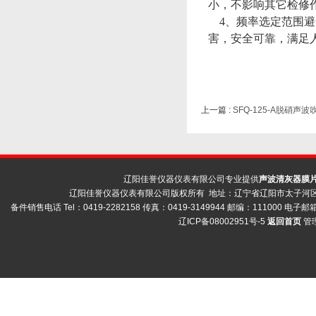
小，不影响其它检修
4、频率选定范围避
害，安全可靠，满足
上一篇 :
SFQ-125-A脱硝声波
辽阳佳誉仪器仪表有限公司专业提供
声波清灰器膜
辽阳佳誉仪器仪表有限公司版权所有 地址：辽宁省辽阳市太子河区荣
备件销售电话 Tel：0419-2282158 传真：0419-3149944 邮编：111000 电子邮箱 
辽ICP备08002951号-5
返回首页
管