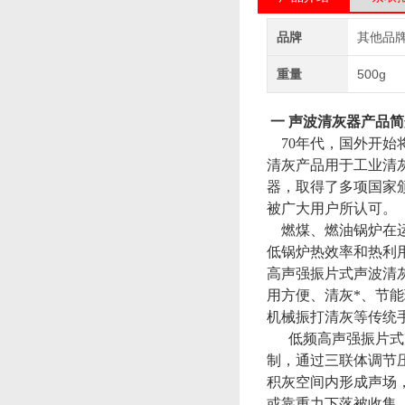
品牌
其他品
重量
500g
一 声波清灰器产品
70年代，国外开始
清灰产品用于工业清
器，取得了多项国家
被广大用户所认可。
燃煤、燃油锅炉在运
低锅炉热效率和热利用
高声强振片式声波清
用方便、清灰*、节
机械振打清灰等传统
低频高声强振片式
制，通过三联体调节
积灰空间内形成声场
或靠重力下落被收集