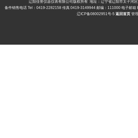
辽阳佳誉仪器仪表有限公司版权所有 地址：辽宁省辽阳市太子河区荣兴
备件销售电话 Tel：0419-2282158 传真:0419-3149944 邮编：111000 电子邮箱 E
辽ICP备08002951号-5
返回首页
管