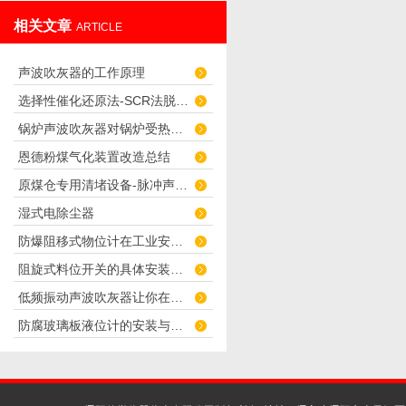
相关文章
ARTICLE
声波吹灰器的工作原理
选择性催化还原法-SCR法脱硝技术
锅炉声波吹灰器对锅炉受热面的影响分析
恩德粉煤气化装置改造总结
原煤仓专用清堵设备-脉冲声波清灰清堵器简介
湿式电除尘器
防爆阻移式物位计在工业安全中扮演着什么角色
阻旋式料位开关的具体安装要求
低频振动声波吹灰器让你在使用过程中更放心
防腐玻璃板液位计的安装与维护