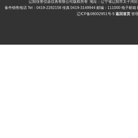
辽阳佳誉仪器仪表有限公司版权所有 地址：辽宁省辽阳市太子河区荣兴
备件销售电话 Tel：0419-2282158 传真:0419-3149944 邮编：111000 电子邮箱 E
辽ICP备08002951号-5
返回首页
管