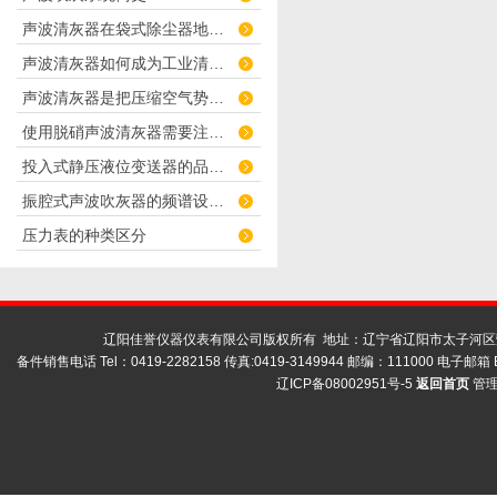
声波清灰器在袋式除尘器地应用
声波清灰器如何成为工业清洁 “隐形帮手”？
声波清灰器是把压缩空气势能转换为低频声能
使用脱硝声波清灰器需要注意的细节有哪些？
投入式静压液位变送器的品质符合要求
振腔式声波吹灰器的频谱设计：双主峰宽频带如何实现清灰
压力表的种类区分
辽阳佳誉仪器仪表有限公司版权所有 地址：辽宁省辽阳市太子河区荣兴
备件销售电话 Tel：0419-2282158 传真:0419-3149944 邮编：111000 电子邮箱 E
辽ICP备08002951号-5
返回首页
管