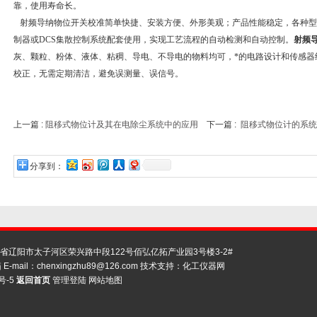
靠，使用寿命长。
射频导纳物位开关校准简单快捷、安装方便、外形美观；产品性能稳定，各种型号
制器或DCS集散控制系统配套使用，实现工艺流程的自动检测和自动控制。
射频
灰、颗粒、粉体、液体、粘稠、导电、不导电的物料均可，*的电路设计和传感器
校正，无需定期清洁，避免误测量、误信号。
上一篇 :
阻移式物位计及其在电除尘系统中的应用
下一篇 :
阻移式物位计的系统
分享到：
辽阳市太子河区荣兴路中段122号佰弘亿拓产业园3号楼3-2#
E-mail：
chenxingzhu89@126.com
技术支持：
化工仪器网
号-5
返回首页
管理登陆
网站地图