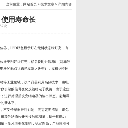
当前位置：
网站首页
>
技术文章
> 详细内容
，使用寿命长
67次
位器，LED双色显示灯在无料状态绿灯亮，有
位器至刚好红灯亮，然后反时针调3圈（对非导
出继电器的触点状态也应随之改变），应根据不同
材等工业领域，该产品是利用高频技术，由电
常数引起的信号变化反馈给电子线路；由于这些
号；进行处理后改变继电器的输出状态。射频导
量的新水平。
，不受传感器挂料影响，无需定期清洁，避免
。射频导纳物位开关接触式测量，抗干扰能力
测量不受环境变化影响，稳定性高，产品性能可