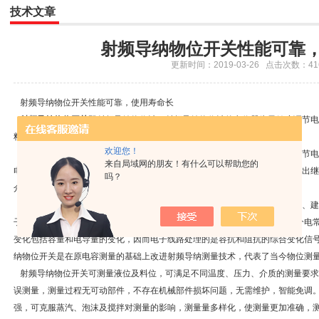
技术文章
射频导纳物位开关性能可靠
更新时间：2019-03-26 点击次数：41
射频导纳物位开关性能可靠，使用寿命长
射频导纳物位开关
即射频导纳物位计，射频导纳物位计的电位器为灵敏度调节电
料状态红灯亮。
欢迎您！
射频导纳物位开关通电后，在物位低于设定值时绿灯亮，此时顺时针缓慢调节电
来自局域网的朋友！有什么可以帮助您的
电物料0.5～3圈，导电物料5～7圈）且绿灯亮（随着红绿灯显示状态的变化输
吗？
介质传感器的测量部分被物料覆盖应在75mm左右。
射频导纳物位开关广泛应用于石油、化工、冶金、电力、医药、食品、造纸、建
子线路产生一个小功率射频信号于探头上，探头作为敏感元件，将来自物位介电
变化包括容量和电导量的变化，因而电子线路处理的是容抗和阻抗的综合变化信
纳物位开关是在原电容测量的基础上改进射频导纳测量技术，代表了当今物位测
射频导纳物位开关可测量液位及料位，可满足不同温度、压力、介质的测量要求
误测量，测量过程无可动部件，不存在机械部件损坏问题，无需维护，智能免调
强，可克服蒸汽、泡沫及搅拌对测量的影响，测量量多样化，使测量更加准确，