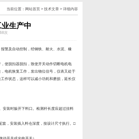
当前位置：
网站首页
>
技术文章
> 详细内容
工业生产中
68次
、报警及自动控制，经钢铁、耐火、水泥、橡
。
，使脱扣器脱扣，致使开关动作切断电机电
位，电机恢复工作，发出物位信号，仪表又处于
歇工作状态，这样可以减小功耗和磨损，延长仪
。安装时躲开下料口。检测杆长度应超过挂料
配套，安装插入料仓深度，按设计尺寸执行。□
微动开关或光电开关）。