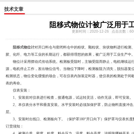
技术文章
阻移式物位计被广泛用于
更新时间：2020-12-26 点击次数：60
阻移式物位计
对开口料仓与密闭料仓中的粉状、颗粒状、块状物料进行检测
胶、化纤、电力等工业的长期运行，都获得理想的效果，被广泛用于工业生产中
物位计采用摆动式传动系统。检测板受阻时，主轴受阻而静止，电机继续运行
源，电机停止工作，发出物位信号。当物位下降时，检测板阻力消失，脱扣器复
检测状态，物位变化缓慢的场合，可在仪表内加装定时器，使仪表的检测处于间
表的寿命。
仪表安装：
1、安装前对仪表进行检查，接通电源，试运转灵活，动作无误，即可安装。
2、本仪表分水平和垂直安装。水平安装时必须加保护罩，防止物料直接冲击
层。
3、安装时出线口、检测板向下。（保护罩180°开口向下）保护罩与仪表长度
订货须知：
4、被测介质、密度、粒度、料仓压力、温度、料仓高度，说明装哪种开关（