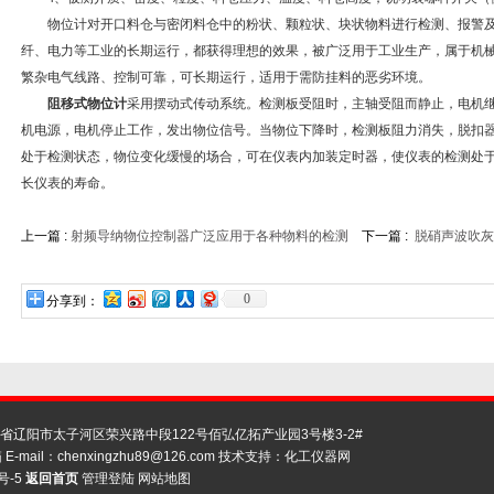
物位计对开口料仓与密闭料仓中的粉状、颗粒状、块状物料进行检测、报警及
纤、电力等工业的长期运行，都获得理想的效果，被广泛用于工业生产，属于机
繁杂电气线路、控制可靠，可长期运行，适用于需防挂料的恶劣环境。
阻移式物位计
采用摆动式传动系统。检测板受阻时，主轴受阻而静止，电机
机电源，电机停止工作，发出物位信号。当物位下降时，检测板阻力消失，脱扣
处于检测状态，物位变化缓慢的场合，可在仪表内加装定时器，使仪表的检测处
长仪表的寿命。
上一篇 :
射频导纳物位控制器广泛应用于各种物料的检测
下一篇 :
脱硝声波吹灰
0
分享到：
辽阳市太子河区荣兴路中段122号佰弘亿拓产业园3号楼3-2#
E-mail：
chenxingzhu89@126.com
技术支持：
化工仪器网
号-5
返回首页
管理登陆
网站地图