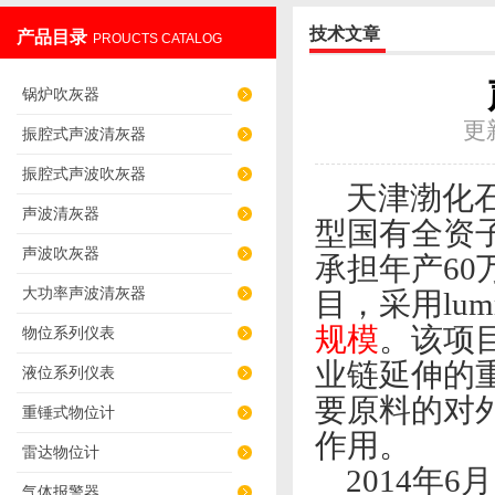
技术文章
产品目录
PROUCTS CATALOG
辽阳佳誉仪器仪表有限公司
锅炉吹灰器
更
振腔式声波清灰器
振腔式声波吹灰器
天津渤化石
声波清灰器
型国有全资
声波吹灰器
承担年产60
大功率声波清灰器
目，采用lu
规模
。该项
物位系列仪表
业链延伸的
液位系列仪表
要原料的对
重锤式物位计
作用。
雷达物位计
2014年6
气体报警器