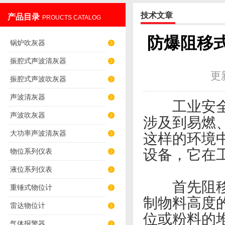
技术文章
产品目录
PROUCTS CATALOG
辽阳佳誉仪器仪表有限公司
防爆阻移
锅炉吹灰器
振腔式声波清灰器
更
振腔式声波吹灰器
声波清灰器
工业安全一
声波吹灰器
涉及到易燃
大功率声波清灰器
这样的环境
物位系列仪表
设备，它在
液位系列仪表
首先阻移式
重锤式物位计
制物料高度
雷达物位计
位或粉料的
气体报警器