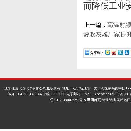
而降低工业
上一篇 :
高温射
波吹灰器厂家提
分享到：
辽阳佳誉仪器仪表有限公司版权所有 地址：辽宁省辽阳市太子河区荣兴路中段122号
传真：0419-3149944 邮编：111000 电子邮箱 E-mail：
chenxingzhu89@126.
辽ICP备08002951号-5
返回首页
管理登陆
网站地图