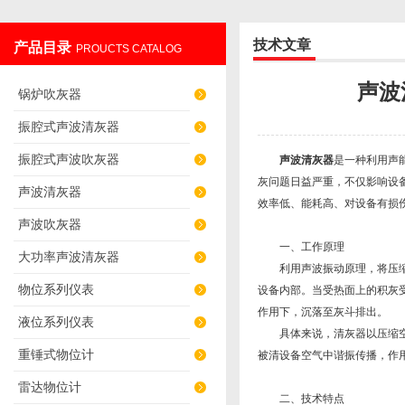
技术文章
产品目录
PROUCTS CATALOG
辽阳佳誉仪器仪表有限公司
声波
锅炉吹灰器
振腔式声波清灰器
振腔式声波吹灰器
声波清灰器
是一种利用声
灰问题日益严重，不仅影响设
声波清灰器
效率低、能耗高、对设备有损
声波吹灰器
一、工作原理
大功率声波清灰器
利用声波振动原理，将压缩空
物位系列仪表
设备内部。当受热面上的积灰
作用下，沉落至灰斗排出。
液位系列仪表
具体来说，清灰器以压缩空气
重锤式物位计
被清设备空气中谐振传播，作
雷达物位计
二、技术特点