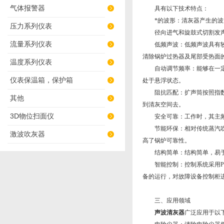
气体报警器
具有以下技术特点：
*的波形：清灰器产生的波形
压力系列仪表
径向进气和旋鼓式切割发声
流量系列仪表
低频声波：低频声波具有较强
清除锅炉过热器及尾部受热面
温度系列仪表
自动调节频率：能够在一定的
仪表保温箱，保护箱
处于悬浮状态。
阻抗匹配：扩声筒按照指数曲
其他
到清灰空间去。
3D物位扫面仪
安全可靠：工作时，其主频避
节能环保：相对传统蒸汽吹灰
激波吹灰器
高了锅炉可靠性。
结构简单：结构简单，易于
智能控制：控制系统采用PL
备的运行，对故障设备控制柜
三、应用领域
声波清灰器
广泛应用于