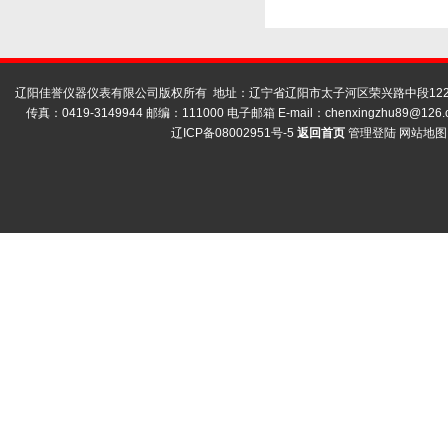
辽阳佳誉仪器仪表有限公司版权所有 地址：辽宁省辽阳市太子河区荣兴路中段122号
传真：0419-3149944 邮编：111000 电子邮箱 E-mail：
chenxingzhu89@126.
辽ICP备08002951号-5
返回首页
管理登陆
网站地图