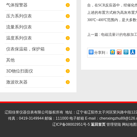
气体报警器
合，在SCR反应器中，经催化
上述的布置方式称为高灰布置方
压力系列仪表
300℃~400℃范围内，是
流量系列仪表
上一篇 :
电磁流量计的电极加
温度系列仪表
仪表保温箱，保护箱
分享到：
其他
3D物位扫面仪
激波吹灰器
辽阳佳誉仪器仪表有限公司版权所有 地址：辽宁省辽阳市太子河区荣兴路中段122号
传真：0419-3149944 邮编：111000 电子邮箱 E-mail：
chenxingzhu89@126.
辽ICP备08002951号-5
返回首页
管理登陆
网站地图