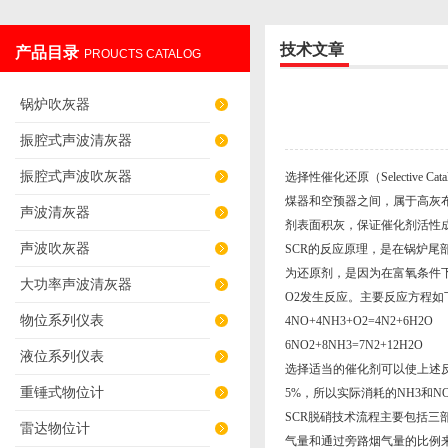
技术文章
产品目录
PROUCTS CATALOG
辽阳佳誉仪器仪表有限公司
锅炉吹灰器
振腔式声波清灰器
振腔式声波吹灰器
选择性催化还原（Selective 
煤器和空预器之间，属于高灰
声波清灰器
剂表面积灰，保证催化剂活性
声波吹灰器
SCR的反应原理，是在锅炉尾
为还原剂，是因为在富氧条件下
大功率声波清灰器
O2发生反应。主要反应方程如
物位系列仪表
4NO+4NH3+O2=4N2+6H2O
6NO2+8NH3=7N2+12H2O
液位系列仪表
选择适当的催化剂可以使上述反应
重锤式物位计
5%，所以实际消耗的NH3和NO
SCR脱硝技术流程主要包括三
雷达物位计
气量和通过旁路烟气量的比例来