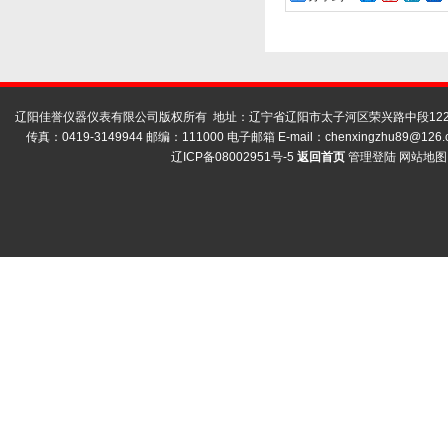
辽阳佳誉仪器仪表有限公司版权所有 地址：辽宁省辽阳市太子河区荣兴路中段122号
传真：0419-3149944 邮编：111000 电子邮箱 E-mail：
chenxingzhu89@126.
辽ICP备08002951号-5
返回首页
管理登陆
网站地图