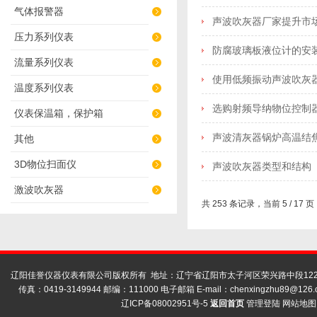
气体报警器
声波吹灰器厂家提升市
压力系列仪表
防腐玻璃板液位计的安
流量系列仪表
使用低频振动声波吹灰
温度系列仪表
选购射频导纳物位控制
仪表保温箱，保护箱
声波清灰器锅炉高温结
其他
3D物位扫面仪
声波吹灰器类型和结构
激波吹灰器
共 253 条记录，当前 5 / 17 
辽阳佳誉仪器仪表有限公司版权所有 地址：辽宁省辽阳市太子河区荣兴路中段122号
传真：0419-3149944 邮编：111000 电子邮箱 E-mail：
chenxingzhu89@126.
辽ICP备08002951号-5
返回首页
管理登陆
网站地图