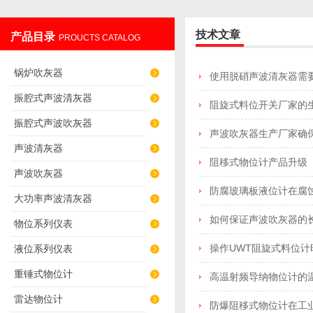
技术文章
产品目录
PROUCTS CATALOG
辽阳佳誉仪器仪表有限公司
锅炉吹灰器
使用脱硝声波清灰器需
振腔式声波清灰器
阻旋式料位开关厂家的
振腔式声波吹灰器
声波吹灰器生产厂家确
声波清灰器
阻移式物位计产品升级
声波吹灰器
防腐玻璃板液位计在腐
大功率声波清灰器
如何保证声波吹灰器的
物位系列仪表
操作UWT阻旋式料位
液位系列仪表
重锤式物位计
高温射频导纳物位计的
雷达物位计
防爆阻移式物位计在工