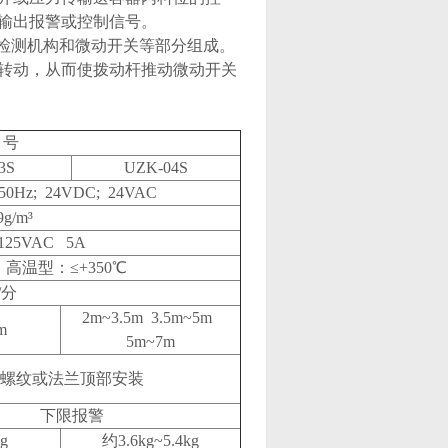
输出报警或控制信号。
载检测机构和微动开关等部分组成。
转动，从而使拨动杆推动微动开关
号
3S
UZK-04S
50Hz; 24VDC; 24VAC
9g/m³
125VAC 5A
； 高温型：≤+350℃
/分
2m~3.5m 3.5m~5m
m
5m~7m
螺纹或法兰顶部安装
下限报警
g
约3.6kg~5.4kg