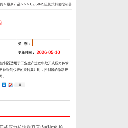
页
>
最新产品
> >
> UZK-04S阻旋式料位控制器
器
类 别：
2026-05-10
更新时间：
料位控制器适用于工业生产过程中敞开或压力传输
料位碰到仪表的旋转翼片时，控制器的微动开
号。
0
开或压力传输送容器内料位的控