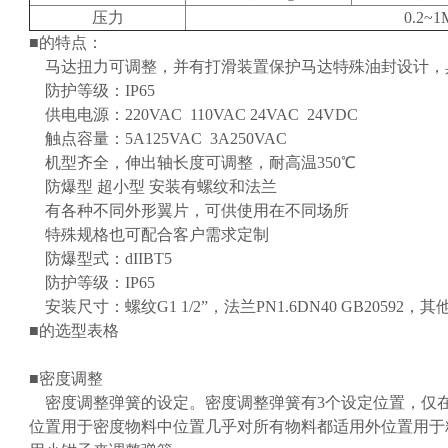
压力
0.2~1
■的特点：
马达扭力可调整，
并有打滑装置保护马达特殊油封设计，
防护等级：IP65
供电电源：220VAC 110VAC 24VAC 24VDC
触点容量：5A125VAC 3A250VAC
机型齐全，伸出轴长度可调整，耐高温350℃
防爆型 超小型 安装有螺纹和法兰
有各种不同外形翼片，可供使用在不同场所
特殊规格也可配合客户需求定制
防爆型式：dIIBT5
防护等级：IP65
安装尺寸：螺纹G1 1/2”，法兰PN1.6DN40 GB20592
■的
选型表格
■
密度调整
密度调整弹簧的设定。密度调整弹簧有3个设定位置，仅
位置用于密度物料中位置几乎对所有物料都适用外位置用于