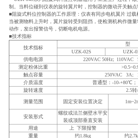
制。当料位碰到仪表的旋转翼片时，控制器的微动开关触点
■阻旋式料位控制器的
工作原理：仪表有同步电机翼片 过
当被测物料上升时，翼片旋转受到阻挡，使检测机构作微量
动作，发出报警信号，切断电机电源。
■
技术指标
型 
技术指标
UZK-02S
UZK-0
供电电源
220VAC 50Hz; 110VAC 
测定粉体比重
>0.5~0.
触点容量
250VAC 3A; 
介质温度
普通型：-10-+80℃
旋转速度
2.5
转
测量范围
固定安装位置决定
1m~2
螺纹或法兰侧壁水平安
安装形式
装或顶部垂直安装
用途
上 下限报警
重量
约1.8kg
约2.7k