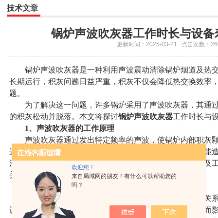
技术文章
锅炉声波吹灰器工作时长与设备
更新时间：2025-03-21 点击次数：26
锅炉声波吹灰器是一种利用声波震动清除锅炉烟道及热交
长期运行，积灰问题日益严重，积灰不仅会降低热交换效率
题。
为了解决这一问题，许多锅炉采用了声波吹灰器，其通过
的积灰松动并脱落。本文将探讨
锅炉声波吹灰器
工作时长与
1、声波吹灰器的工作原理
声波吹灰器通过发出特定频率的声波，使锅炉内部积灰颗
这种非接触式清灰方式，能够有效避免传统机械吹灰器可能
清灰效率。设备的工作时长，通常与其发声频率、振幅以及
欢迎您！
关。
来自局域网的朋友！有什么可以帮助您的
吗？
2、工作时长对设备寿命的影响
声波吹灰器的工作时长与其设备寿命之间存在一定的关系
设备内部的电气组件、传感器等部件出现老化或损坏，从而