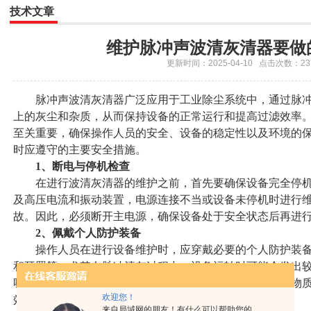
技术文章
维护脉冲声波清灰清器要做
更新时间：2025-04-10 点击次数：23
脉冲声波清灰清器广泛应用于工业除尘系统中，通过脉冲
上的灰尘和杂质，从而保持设备的正常运行和提高过滤效率
至关重要，确保操作人员的安全、设备的稳定性以及环境的
时应遵守的主要安全措施。
1、断电与停机检查
在进行波清灰清器的维护之前，首先要确保设备完全停机
及高压电流和振动装置，电源连接不当或设备未停机时进行
故。因此，必须断开主电源，确保设备处于安全状态后再进
2、佩戴个人防护装备
操作人员在进行设备维护时，应穿戴必要的个人防护装备
和耳罩等。尤其在脉冲清灰过程中，设备运转时可能会发出
噪音对听力的损害。此外，若操作过程中存在灰尘或化学物
欢迎您！
效防止对皮肤和眼睛的伤害。
来自局域网的朋友！有什么可以帮助您的