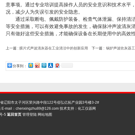
意事项。通过专业培训提高操作人员的安全意识和技术水平
况，减少人为失误引发的安全隐患。
通过采取断电、佩戴防护装备、检查气体泄漏、保持清洁
等安全措施，可以有效避免事故的发生，确保脉冲声波清灰
只有做好这些安全措施，才能确保设备在长期使用中的高效
上一篇 :
膜片式声波清灰器在工业清洁中的创新应用
下一篇 :
锅炉声波吹灰器工
分享到：
辽阳市太子河区荣兴路中段122号佰弘亿拓产业园3号楼3-2#
E-mail：
chenxingzhu89@126.com
技术支持：
化工仪器网
号-5
返回首页
管理登陆
网站地图