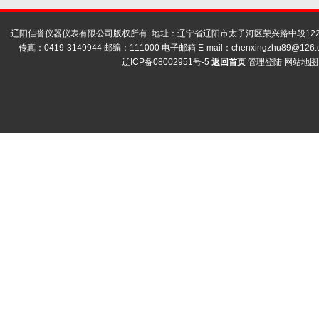
辽阳佳誉仪器仪表有限公司版权所有 地址：辽宁省辽阳市太子河区荣兴路中段122号
传真：0419-3149944 邮编：111000 电子邮箱 E-mail：
chenxingzhu89@126.
辽ICP备08002951号-5
返回首页
管理登陆
网站地图